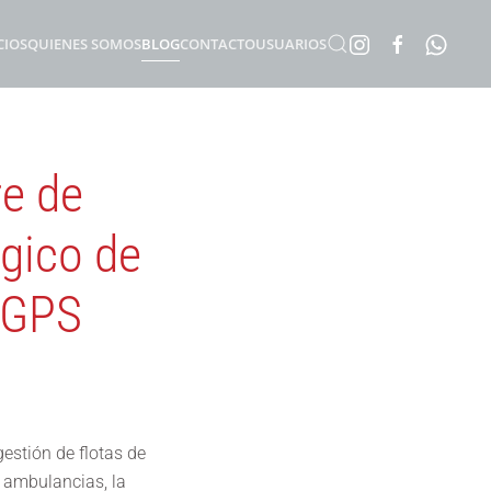
CIOS
QUIENES SOMOS
BLOG
CONTACTO
USUARIOS
re de
gico de
 GPS
estión de flotas de
 ambulancias, la