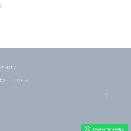
!
275 3467
765
BLOG