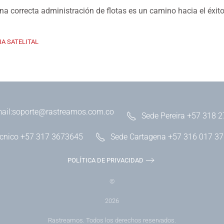
una correcta administración de flotas es un camino hacia el éxito
IA SATELITAL
ail:
soporte@rastreamos.com.co
Sede Pereira +57 318 
écnico +57 317 3673645
Sede Cartagena +57 316 017 3
POLÍTICA DE PRIVACIDAD
©
2026
Rastreamos. Todos los derechos reservados.