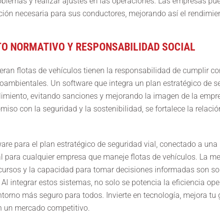
oblemas y realizar ajustes en las operaciones. Las empresas pue
ación necesaria para sus conductores, mejorando así el rendimien
TO NORMATIVO Y RESPONSABILIDAD SOCIAL
ran flotas de vehículos tienen la responsabilidad de cumplir c
oambientales. Un software que integra un plan estratégico de s
limiento, evitando sanciones y mejorando la imagen de la empr
so con la seguridad y la sostenibilidad, se fortalece la relación
re para el plan estratégico de seguridad vial, conectado a una
l para cualquier empresa que maneje flotas de vehículos. La me
ecursos y la capacidad para tomar decisiones informadas son so
Al integrar estos sistemas, no solo se potencia la eficiencia ope
torno más seguro para todos. Invierte en tecnología, mejora tu g
en un mercado competitivo.